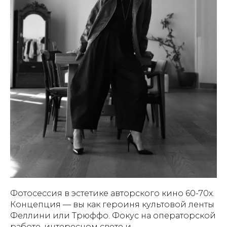
Фотосессия в эстетике авторского кино 60-70х.
Концепция — вы как героиня культовой ленты
Феллини или Трюффо. Фокус на операторской
работе, интересном свете и