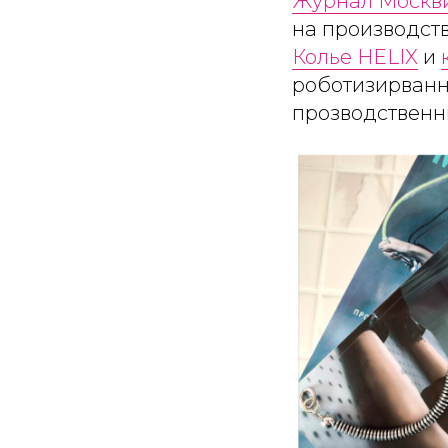
Журнал Москв
на производств
Колье HELIX
и
роботизирванны
прозводственн