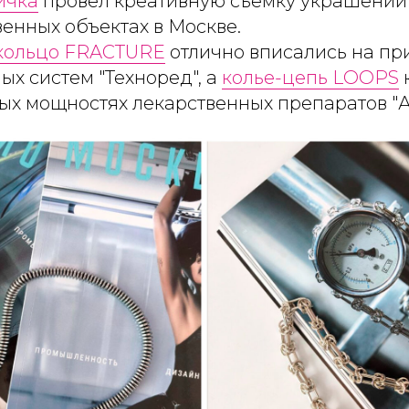
ичка
провел креативную съемку украшений H
енных объектах в Москве.
кольцо FRACTURE
отлично вписались на пр
х систем "Техноред", а
колье-цепь LOOPS
ых мощностях лекарственных препаратов "А