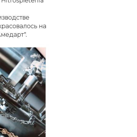
itrospletenia
изводстве
красовалось на
медарт".