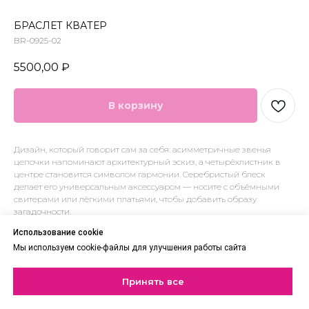
БРАСЛЕТ КВАТЕР
BR-0925-02
5500,00
₽
В корзину
Дизайн, который говорит сам за себя: асимметричные звенья
цепочки напоминают архитектурный эскиз, а четырёхлистник в
центре становится символом гармонии. Серебристый блеск
делает его универсальным аксессуаром — носите с объёмными
свитерами или лёгкими платьями, чтобы добавить образу
загадочности.
Использование cookie
Бжутерный сплав, родирование
Мы используем cookie-файлы для улучшения работы сайта
Длина 21 см.
Принять все
ВАМ МОЖЕТ ПОНРАВИТЬСЯ