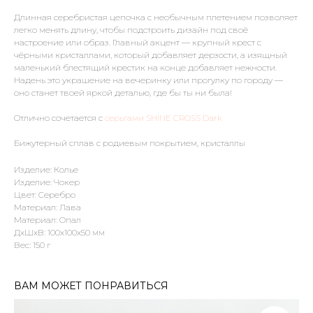
Длинная серебристая цепочка с необычным плетением позволяет
легко менять длину, чтобы подстроить дизайн под своё
настроение или образ. Главный акцент — крупный крест с
чёрными кристаллами, который добавляет дерзости, а изящный
маленький блестящий крестик на конце добавляет нежности.
Надень это украшение на вечеринку или прогулку по городу —
оно станет твоей яркой деталью, где бы ты ни была!
Отлично сочетается с
серьгами SHINE CROSS Dark
Бижутерный сплав с родиевым покрытием, кристаллы
Изделие: Колье
Изделие: Чокер
Цвет: Серебро
Материал: Лава
Материал: Опал
ДxШxВ: 100x100x50 мм
Вес: 150 г
ВАМ МОЖЕТ ПОНРАВИТЬСЯ