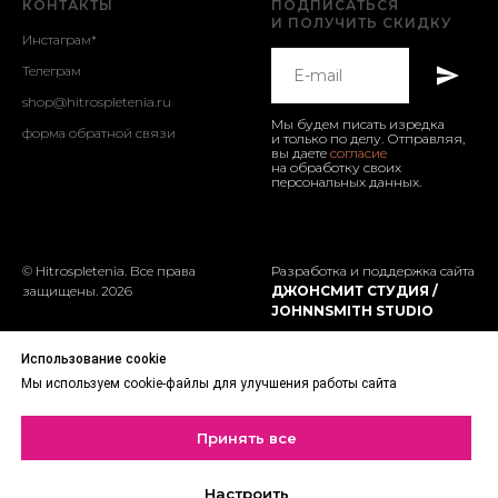
КОНТАКТЫ
ПОДПИСАТЬСЯ
И ПОЛУЧИТЬ СКИДКУ
И
нстаграм
*
Т
елеграм
shop@hitrospletenia.ru
Мы будем писать изредка
форма обратной связи
и только по делу. Отправляя,
вы даете
согласие
на обработку своих
персональных данных.
© Hitrospletenia. Все права
Разработка и поддержка сайта
защищены. 2026
ДЖОНСМИТ СТУДИЯ /
JOHNNSMITH STUDIO
*Инстаграм (Instagram) -
Использование cookie
соцсеть принадлежит
Мы используем cookie-файлы для улучшения работы сайта
компании Meta, признанной
экстремистской в РФ
Принять все
Настроить