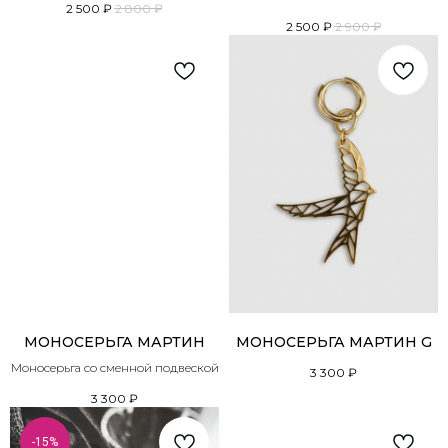
2 500
₽
2 800
₽
2 500
₽
2 900
₽
МОНОСЕРЬГА МАРТИН
МОНОСЕРЬГА МАРТИН G
Моносерьга со сменной подвеской
3 300
₽
3 300
₽
-15%