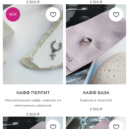
2 300
₽
2 100
₽
NEW
КАФФ ПЕРЛИТ
КАФФ БАЗА
Миниатюрный кафф- крестик из
Красота в простоте
жемчужных швриков
2 100
₽
2 300
₽