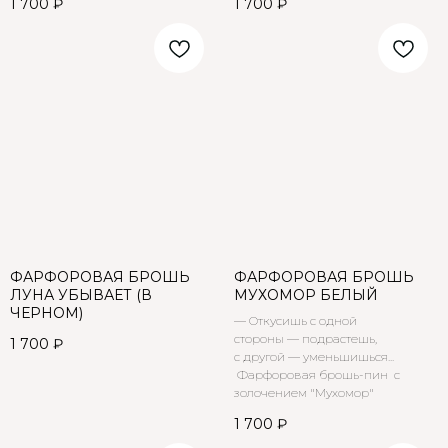
1 700
₽
1 700
₽
ФАРФОРОВАЯ БРОШЬ
ФАРФОРОВАЯ БРОШЬ
ЛУНА УБЫВАЕТ (В
МУХОМОР БЕЛЫЙ
ЧЕРНОМ)
— Откусишь с одной
стороны — подрастешь,
1 700
₽
с другой — уменьшишься...
Фарфоровая брошь-пин с
золочением "Мухомор"
1 700
₽