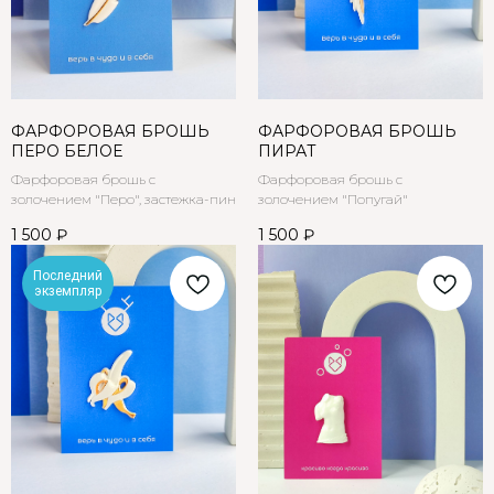
ФАРФОРОВАЯ БРОШЬ
ФАРФОРОВАЯ БРОШЬ
ПЕРО БЕЛОЕ
ПИРАТ
Фарфоровая брошь с
Фарфоровая брошь с
золочением "Перо", застежка-пин
золочением "Попугай"
1 500
₽
1 500
₽
Последний
экземпляр