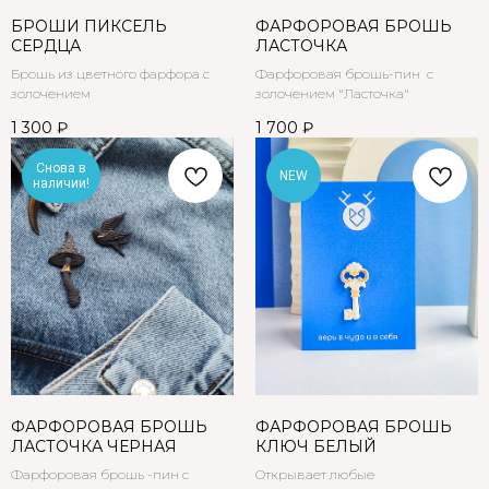
БРОШИ ПИКСЕЛЬ
ФАРФОРОВАЯ БРОШЬ
СЕРДЦА
ЛАСТОЧКА
Брошь из цветного фарфора с
Фарфоровая брошь-пин с
золочением
золочением "Ласточка"
1 300
₽
1 700
₽
Снова в
NEW
наличии!
ФАРФОРОВАЯ БРОШЬ
ФАРФОРОВАЯ БРОШЬ
ЛАСТОЧКА ЧЕРНАЯ
КЛЮЧ БЕЛЫЙ
Фарфоровая брошь -пин с
Открывает любые