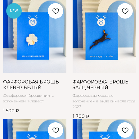
NEW
ФАРФОРОВАЯ БРОШЬ
ФАРФОРОВАЯ БРОШЬ
КЛЕВЕР БЕЛЫЙ
ЗАЯЦ ЧЕРНЫЙ
Фарфоровая брошь-пин с
Фарфоровая брошь с
золочением "Клевер"
золочением в виде символа года
2023
1 500
₽
1 700
₽