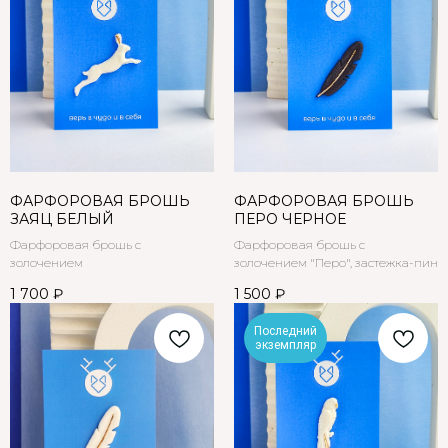
ФАРФОРОВАЯ БРОШЬ
ФАРФОРОВАЯ БРОШЬ
ЗАЯЦ БЕЛЫЙ
ПЕРО ЧЕРНОЕ
Фарфоровая брошь с
Фарфоровая брошь с
золочением
золочением "Перо", застежка-пин
1 700
₽
1 500
₽
Последний
экземпляр