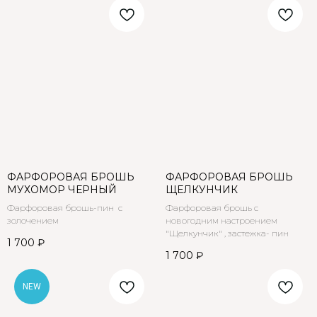
ФАРФОРОВАЯ БРОШЬ
ФАРФОРОВАЯ БРОШЬ
МУХОМОР ЧЕРНЫЙ
ЩЕЛКУНЧИК
Фарфоровая брошь-пин с
Фарфоровая брошь с
золочением
новогодним настроением
"Щелкунчик" , застежка- пин
1 700
₽
1 700
₽
NEW