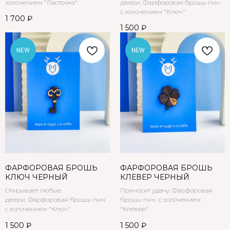
золочением "Ласточка"
двери. Фарфоровая брошь-пин
с золочением "Ключ"
1 700
₽
1 500
₽
NEW
NEW
ФАРФОРОВАЯ БРОШЬ
ФАРФОРОВАЯ БРОШЬ
КЛЮЧ ЧЕРНЫЙ
КЛЕВЕР ЧЕРНЫЙ
Открывает любые
Приносит удачу. Фарфоровая
двери. Фарфоровая брошь-пин
брошь-пин с золочением
с золочением "Ключ"
"Клевер"
1 500
₽
1 500
₽