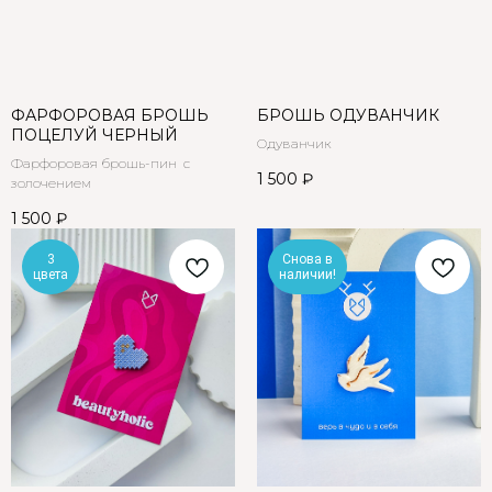
ФАРФОРОВАЯ БРОШЬ
БРОШЬ ОДУВАНЧИК
ПОЦЕЛУЙ ЧЕРНЫЙ
Одуванчик
Фарфоровая брошь-пин с
1 500
₽
золочением
1 500
₽
3
Снова в
цвета
наличии!