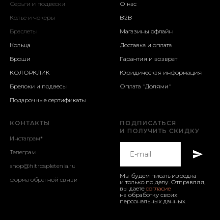
Серьги и подвески
О нас
Колье и чокеры
B2B
Браслеты
Магазины офлайн
Кольца
Доставка и оплата
Броши
Гарантия и возврат
КОЛОРКЛИК
Юридическая информация
Брелоки и подвесы
Оплата "Долями"
Подарочные сертификаты
КОНТАКТЫ
ПОДПИСАТЬСЯ
И ПОЛУЧИТЬ СКИДКУ
И
нстаграм
*
Т
елеграм
shop@hitrospletenia.ru
Мы будем писать изредка
форма обратной связи
и только по делу. Отправляя,
вы даете
согласие
на обработку своих
Оплачивайте 25% покупки сразу, остальное частями — в течение 6 
персональных данных.