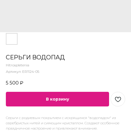
СЕРЬГИ ВОДОПАД
Hitrospletenia
Артикул:
ER1124-05
5 500
₽
В корзину
Серьги с родиевым покрытием с искрящимся "водопадом" из
серебристых нитей и сияющим кристаллом. Создают особенное
праздничное настроение и привлекают внимание.