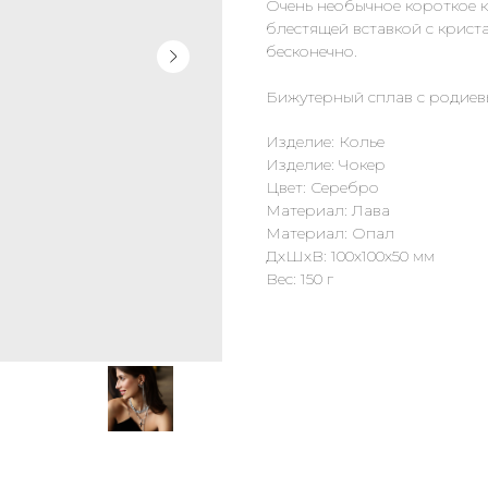
Очень необычное короткое к
блестящей вставкой с крист
бесконечно.
Бижутерный сплав с родиев
Изделие: Колье
Изделие: Чокер
Цвет: Серебро
Материал: Лава
Материал: Опал
ДxШxВ: 100x100x50 мм
Вес: 150 г