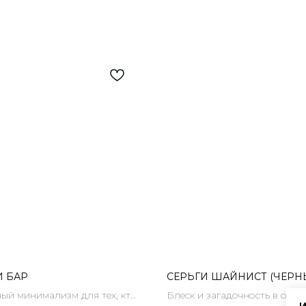
И БАР
СЕРЬГИ ШАЙНИСТ (ЧЕРН
ый минимализм для тех, кто
Блеск и загадочность в одн