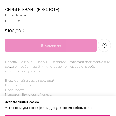
СЕРЬГИ КВАНТ (В ЗОЛОТЕ)
Hitrospletenia
ER1124-04
5100,00
₽
В корзину
Небольшие и очень необычные серьги. Благодаря свой форме они
создают необычные блики, которые приковывают к себе
внимание окружающих
Бижутерный сплав с позолотой
Изделие: Серьги
Цвет: Золото
Материал: Бижутерный сплав
Тип: Серьги
Использование cookie
lwh: 100x100x50 mm
Мы используем cookie-файлы для улучшения работы сайта
Weight: 150 g