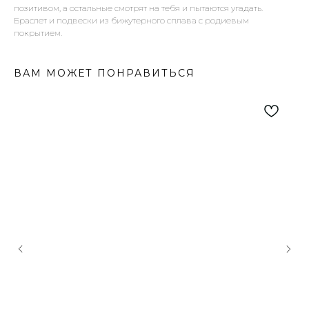
позитивом, а остальные смотрят на тебя и пытаются угадать.
Браслет и подвески из бижутерного сплава с родиевым
покрытием.
ВАМ МОЖЕТ ПОНРАВИТЬСЯ