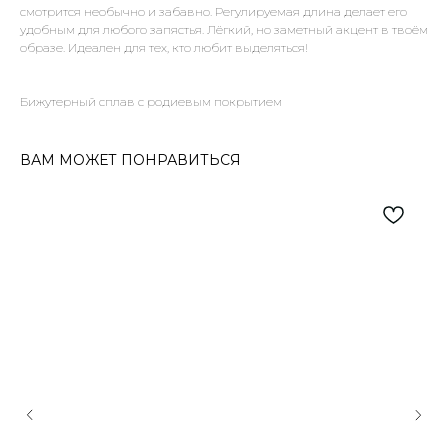
смотрится необычно и забавно. Регулируемая длина делает его
удобным для любого запястья. Лёгкий, но заметный акцент в твоём
образе. Идеален для тех, кто любит выделяться!
Бижутерный сплав с родиевым покрытием
ВАМ МОЖЕТ ПОНРАВИТЬСЯ