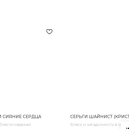
И СИЯНИЕ СЕРДЦА
СЕРЬГИ ШАЙНИСТ (КРИС
блести-сверкай
Блеск и загадочность в одн