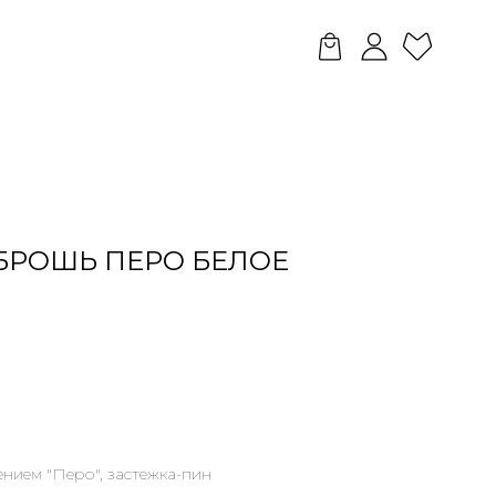
БРОШЬ ПЕРО БЕЛОЕ
нием "Перо", застежка-пин