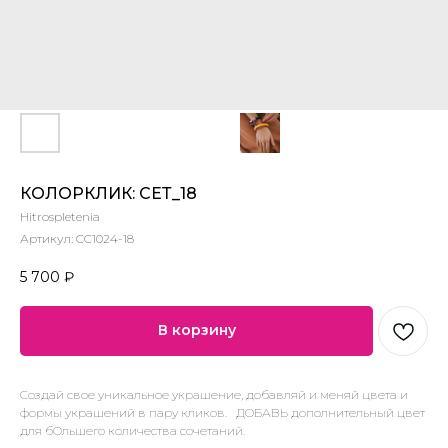
КОЛОРКЛИК: СЕТ_18
Hitrospletenia
Артикул:
CC1024-18
5 700
₽
В корзину
Создай свое уникальное украшение, добавляй и меняй цвета и
формы украшений в пару кликов. ДОБАВЬ дополнительный цвет
для бОльшего количества сочетаний.