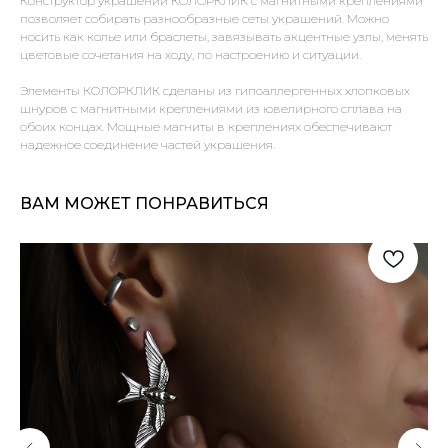
Конструктор украшений КОЛОРКЛИК с магнитными креплениями
позволяет собирать разнообразные сеты украшений. Можно
носить как колье или браслеты, завязывать акцентные узлы, менять
цветовые сочетания на ходу, по настроению и ситуации.
Элементы КОЛОРКЛИК сделаны из гипоаллергенных хлопковых
шнуров с магнитными креплениями из ювелирного сплава на
обоих концах. Мощные магниты в креплениях обеспечивают
надежное соединение частей украшения.
ВАМ МОЖЕТ ПОНРАВИТЬСЯ