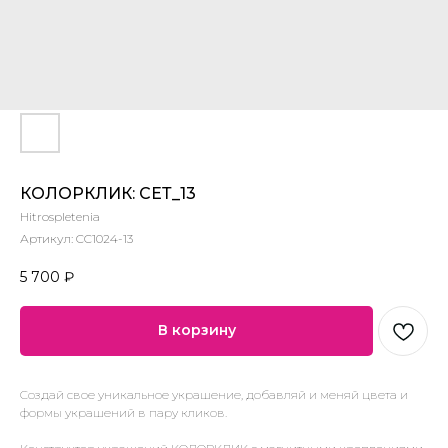
КОЛОРКЛИК: СЕТ_13
Hitrospletenia
Артикул:
CC1024-13
5 700
₽
В корзину
Создай свое уникальное украшение, добавляй и меняй цвета и
формы украшений в пару кликов.