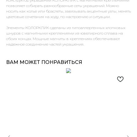
Конструктор украшений КОЛОРКЛИК с магнитными креплениями
позволяет собирать разнообразные сеты украшений. Можно
носить как колье или браслеты, завязывать акцентные узлы, менять
цветовые сочетания на ходу, по настроению и ситуации.
Элементы КОЛОРКЛИК сделаны из гипоаллергенных хлопковых
шнуров с магнитными креплениями из ювелирного сплава на
обоих концах. Мощные магниты в креплениях обеспечивают
надежное соединение частей украшения.
ВАМ МОЖЕТ ПОНРАВИТЬСЯ