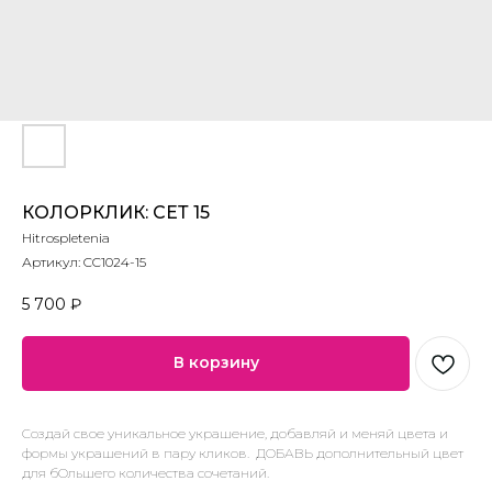
КОЛОРКЛИК: СЕТ 15
Hitrospletenia
Артикул:
CC1024-15
5 700
₽
В корзину
Создай свое уникальное украшение, добавляй и меняй цвета и
формы украшений в пару кликов. ДОБАВЬ дополнительный цвет
для бОльшего количества сочетаний.