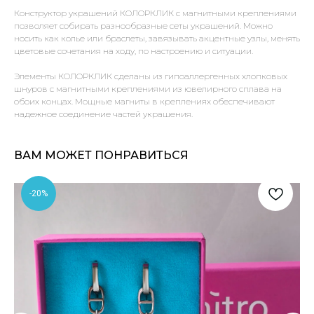
Конструктор украшений КОЛОРКЛИК с магнитными креплениями
позволяет собирать разнообразные сеты украшений. Можно
носить как колье или браслеты, завязывать акцентные узлы, менять
цветовые сочетания на ходу, по настроению и ситуации.
Элементы КОЛОРКЛИК сделаны из гипоаллергенных хлопковых
шнуров с магнитными креплениями из ювелирного сплава на
обоих концах. Мощные магниты в креплениях обеспечивают
надежное соединение частей украшения.
ВАМ МОЖЕТ ПОНРАВИТЬСЯ
-20%