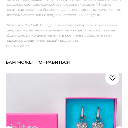
позволяет собирать разнообразные сеты украшений. Можно
носить как колье или браслеты, завязывать акценные узлы, менять
цветовые сочетания на ходу, по настроению и ситуации.
Элементы КОЛОРКЛИК сделаны из гипоаллергенных хлопковых
шнуров с магнитными креплениями из ювелирного сплава на
обоих концах. Мощные магниты в креплениях обеспечивают
надежное соединение частей украшения.
Длинна 22 см.
ВАМ МОЖЕТ ПОНРАВИТЬСЯ