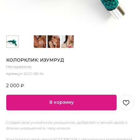
КОЛОРКЛИК: ИЗУМРУД
Hitrospletenia
Артикул:
ССС-00-14
2 000
₽
В корзину
Создай свое уникальное украшение, добавляй и меняй цвета и
формы украшений в пару кликов.
Конструктор украшений КОЛОРКЛИК с магнитными креплениями