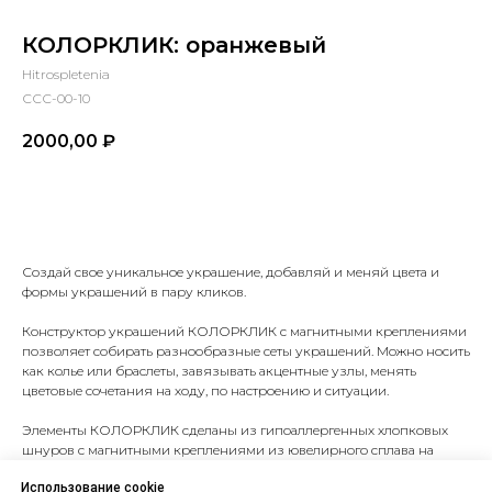
КОЛОРКЛИК: оранжевый
Hitrospletenia
ССС-00-10
2000,00
₽
В корзину
Создай свое уникальное украшение, добавляй и меняй цвета и
формы украшений в пару кликов.
Конструктор украшений КОЛОРКЛИК с магнитными креплениями
позволяет собирать разнообразные сеты украшений. Можно носить
как колье или браслеты, завязывать акцентные узлы, менять
цветовые сочетания на ходу, по настроению и ситуации.
Элементы КОЛОРКЛИК сделаны из гипоаллергенных хлопковых
шнуров с магнитными креплениями из ювелирного сплава на
обоих концах. Мощные магниты в креплениях обеспечивают
Использование cookie
надежное соединение частей украшения.