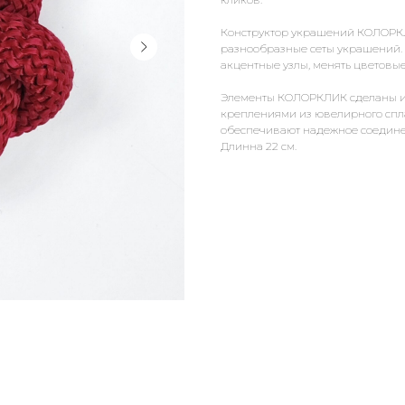
Конструктор украшений КОЛОРКЛ
разнообразные сеты украшений. 
акцентные узлы, менять цветовые
Элементы КОЛОРКЛИК сделаны и
креплениями из ювелирного спл
обеспечивают надежное соедине
Длинна 22 см.