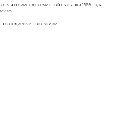
селя и символ всемирной выставки 1958 года.
асиво.
ав с родиевым покрытием