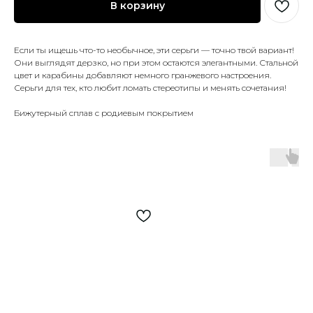
В корзину
Если ты ищешь что-то необычное, эти серьги — точно твой вариант!
Они выглядят дерзко, но при этом остаются элегантными. Стальной
цвет и карабины добавляют немного гранжевого настроения.
Серьги для тех, кто любит ломать стереотипы и менять сочетания!
Бижутерный сплав с родиевым покрытием