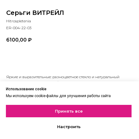
Серьги ВИТРЕЙЛ
Hitrospletenia
ER-004-22-03
6100,00
₽
В корзину
Яркие и выразительные: разноцветное стекло и натуральный
гематит создают интересный контраст. Серьги легко
комбинируются с повседневной и нарядной одеждой, а в паре с
Использование cookie
другими украшениями коллекции смотрятся особенно стильно.
Мы используем cookie-файлы для улучшения работы сайта
Тип: Серьги
Принять все
Настроить