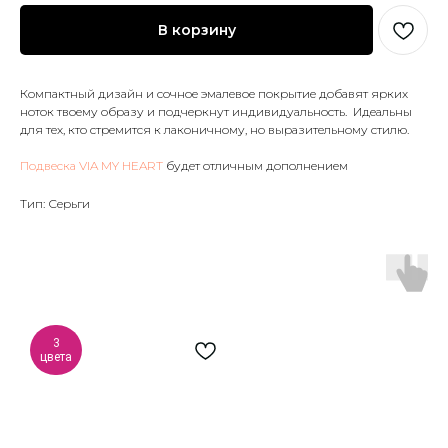
В корзину
Компактный дизайн и сочное эмалевое покрытие добавят ярких
ноток твоему образу и подчеркнут индивидуальность. Идеальны
для тех, кто стремится к лаконичному, но выразительному стилю.
Подвеска VIA MY HEART
будет отличным дополнением
Тип: Серьги
3
цвета