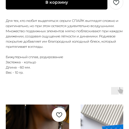
В корзину
Для тех, кто любит выделяться: серьги СПАЙК выглядят сложно и
оригинально, но при этом остаются удивительно воздушными.
Множество подвижных элементов мягко поблескивают при каждом
движении, создавая ощущение лёгкости и динамики. Родиевое
покрытие добавляет им благородный холодный блеск, который
притягивает взгляды.
Бижутерный сплав, родирование
Застежка - кольцо
Длина - 60 мм.
Вес - 10 гр.