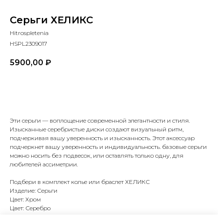
Серьги ХЕЛИКС
Hitrospletenia
HSPL2309017
5900,00
₽
В корзину
Эти серьги — воплощение современной элегантности и стиля.
Изысканные серебристые диски создают визуальный ритм,
подчеркивая вашу уверенность и изысканность. Этот аксессуар
подчеркнет вашу уверенность и индивидуальность. базовые серьги
можно носить без подвесок, или оставлять только одну, для
любителей ассиметрии.
Подбери в комплект колье или браслет ХЕЛИКС
Изделие: Серьги
Цвет: Хром
Цвет: Серебро
Материал: Бижутерный сплав