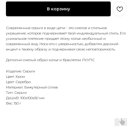
В корзину
Современные серьги в виде цепи - это смелое и стильное
украшение, которое подчеркивает твой индивидуальный стиль. Его
уникальное плетение придает этому колье необычный и
современный вид. Носи его с уверенностью, добавляя дерзкий
акцент к твоему образу и подчеркивая свою неповторимость.
Дополни смелый образ колье и браслетом ЛУУПС
Изделие: Серьги
Цвет: Хром
Цвет: Серебро
Материал: Бижутерный сплав
Тип: Серьги
ДxШxВ: 100x100x50 мм
Вес: 150 г