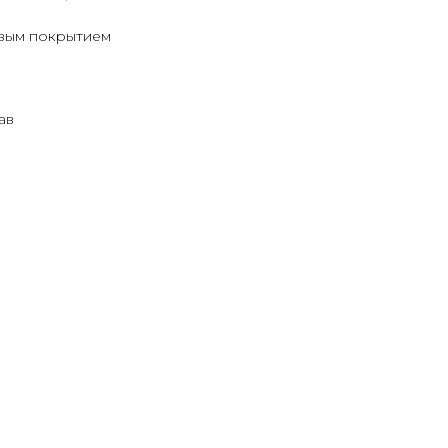
евым покрытием
ав