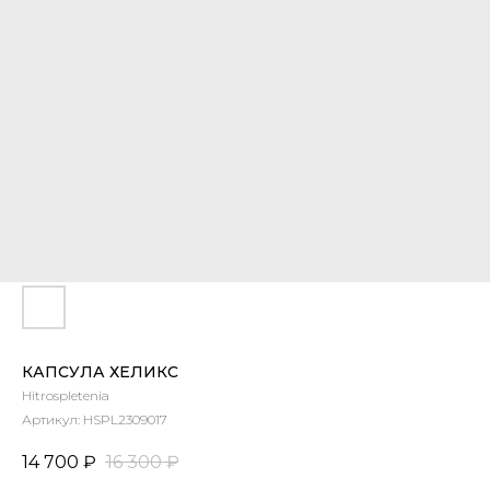
КАПСУЛА ХЕЛИКС
Hitrospletenia
Артикул:
HSPL2309017
14 700
₽
16 300
₽