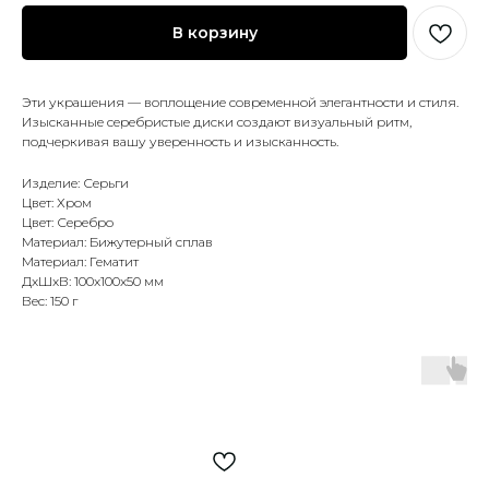
В корзину
Эти украшения — воплощение современной элегантности и стиля.
Изысканные серебристые диски создают визуальный ритм,
подчеркивая вашу уверенность и изысканность.
Изделие: Серьги
Цвет: Хром
Цвет: Серебро
Материал: Бижутерный сплав
Материал: Гематит
ДxШxВ: 100x100x50 мм
Вес: 150 г