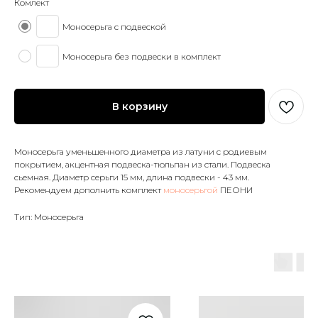
Комлект
Моносерьга с подвеской
Моносерьга без подвески в комплект
В корзину
Моносерьга уменьшенного диаметра из латуни с родиевым
покрытием, акцентная подвеска-тюльпан из стали. Подвеска
сьемная. Диаметр серьги 15 мм, длина подвески - 43 мм.
Рекомендуем дополнить комплект
моносерьгой
ПЕОНИ
Тип: Моносерьга