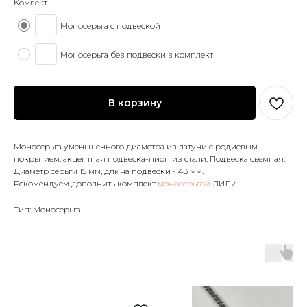
Комлект
Моносерьга с подвеской
Моносерьга без подвески в комплект
В корзину
Моносерьга уменьшенного диаметра из латуни с родиевым
покрытием, акцентная подвеска-пион из стали. Подвеска сьемная.
Диаметр серьги 15 мм, длина подвески - 43 мм.
Рекомендуем дополнить комплект
моносерьгой
ЛИЛИ
Тип: Моносерьга