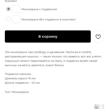
Комлект
Моносерьга с подвеской
Моносерьга без подвески в комплект
В корзину
Эта моносерьга про свободу и движение. Ласточка в полёте,
расправившая крылья, — такая тонкая, что кажется, вот-вот улетит.
Ажурный металл переливается на свету, а подвеска живёт своей
жизнью: качается, вертится, ловит блики.
Подвеска сьемная.
Диаметр серьги 15 мм
Длина подвески - 43 мм
Тип: Моносерьга