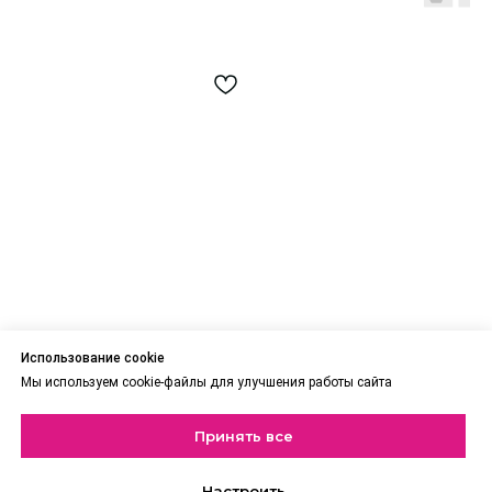
Использование cookie
Мы используем cookie-файлы для улучшения работы сайта
СЕРЬГИ ЧЕРНАЯ КАПЛЯ (В
СЕРЬГИ ТЕЧЕНИЕ
ЗОЛОТЕ)
6 100
₽
Принять все
6 500
₽
Настроить