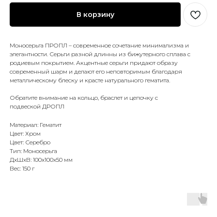
В корзину
Моносерьга ПРОПЛ – современное сочетание минимализма и
элегантности. Серьги разной длинны из бижутерного сплава с
родиевым покрытием. Акцентные серьги придают образу
современный шарм и делают его неповторимым благодаря
металлическому блеску и красте натурального гематита.
Обратите внимание на кольцо, браслет и цепочку с
подвеской ДРОПЛ
Материал: Гематит
Цвет: Хром
Цвет: Серебро
Тип: Моносерьга
ДxШxВ: 100x100x50 мм
Вес: 150 г