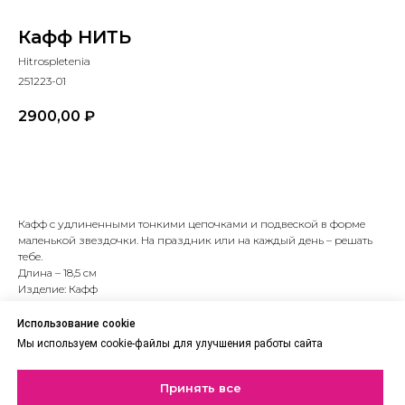
Кафф НИТЬ
Hitrospletenia
251223-01
2900,00
₽
В корзину
Кафф с удлиненными тонкими цепочками и подвеской в форме
маленькой звездочки. На праздник или на каждый день – решать
тебе.
Длина – 18,5 см
Изделие: Кафф
Цвет: Серебро
Материал: Бижутерный сплав
Использование cookie
Тип: Кафф
Мы используем cookie-файлы для улучшения работы сайта
lwh: 100x100x50 mm
Weight: 150 g
Принять все