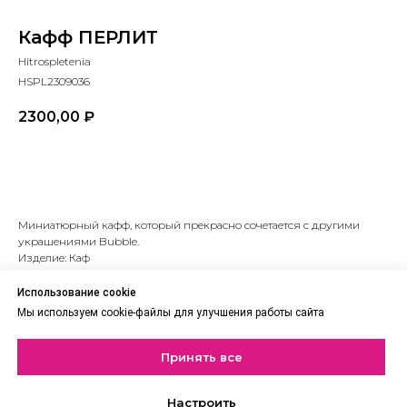
Кафф ПЕРЛИТ
Hitrospletenia
HSPL2309036
2300,00
₽
В корзину
Миниатюрный кафф, который прекрасно сочетается с другими
украшениями Bubble.
Изделие: Каф
Цвет: Серебро
Материал: Бижутерный сплав
Использование cookie
Тип: Кафф
Мы используем cookie-файлы для улучшения работы сайта
lwh: 100x100x50 mm
Weight: 150 g
Принять все
Настроить