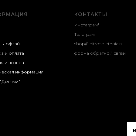
ОРМАЦИЯ
КОНТАКТЫ
И
нстаграм
*
Т
елеграм
ны офлайн
shop@hitrospletenia.ru
а и оплата
форма обратной связи
я и возврат
еская информация
 "Долями"
И