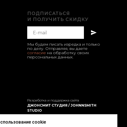
ПОДПИСАТЬСЯ
И ПОЛУЧИТЬ СКИДКУ
Мы будем писать изредка и только
по делу. Отправляя, вы даете
согласие
на обработку своих
персональных данных.
Разработка и поддержка сайта
ДЖОНСМИТ СТУДИЯ /
JOHNNSMITH
STUDIO
*Инстаграм (Instagram) - соцсеть
спользование cookie
принадлежит компании Meta, признанной