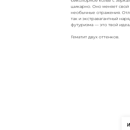
биколорное колье с зерка
шикарно. Оно меняет свой 
необычные отражения. Отл
так и экстравагантный нар
футуризма — это твой идеа
Гематит двух оттенков.
И