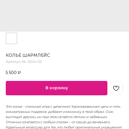
КОЛЬЕ ШАРМЛЕЙС
Артикул:
NL-0224-02
5 500
₽
В корзину
Это колье – стильная игра с деталями! Хромированная цепь и пять
миниатюрных подвесок добавят изюминку в твой образ. Оно
выглядит дерзко, но при этом остаётся лёгким и забавным.
Отлично сочетается с любым стилем – от casual до вечернего.
Идеальный аксессуар для тех, кто любит оригинальные украшения!