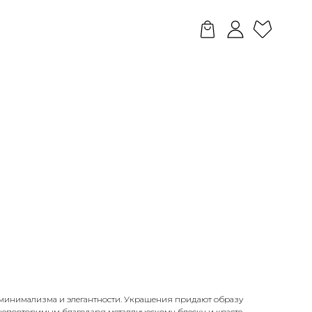
минимализма и элегантности. Украшения придают образу
неповторимым благодаря металлическому блеску и красте