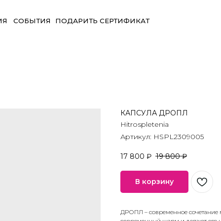
БЫТИЯ
ПОДАРИТЬ СЕРТИФИКАТ
КАПСУЛА ДРОПЛ
Hitrospletenia
Артикул:
HSPL2309005
17 800
₽
19 800
₽
В корзину
ДРОПЛ – современное сочетание 
современный шарм и делают его 