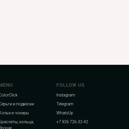
MENU
FOLLOW US
ColorClick
Instagram
Серьги и подвески
Telegram
Колье и чокеры
WhatsUp
Браслеты, кольца,
+7 926 726-32-42
броши