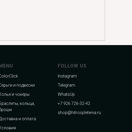
MENU
FOLLOW US
ColorClick
Instagram
Серьги и подвески
Telegram
Колье и чокеры
WhatsUp
Браслеты, кольца,
+7 926 726-32-42
броши
shop@hitrospletenia.ru
Доставка и оплата
Условия