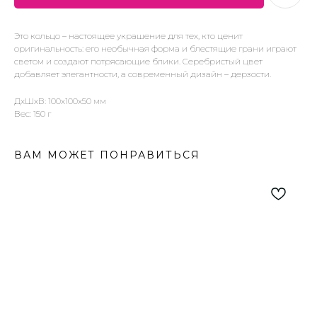
Это кольцо – настоящее украшение для тех, кто ценит
оригинальность: его необычная форма и блестящие грани играют
светом и создают потрясающие блики. Серебристый цвет
добавляет элегантности, а современный дизайн – дерзости.
ДxШxВ: 100x100x50 мм
Вес: 150 г
ВАМ МОЖЕТ ПОНРАВИТЬСЯ