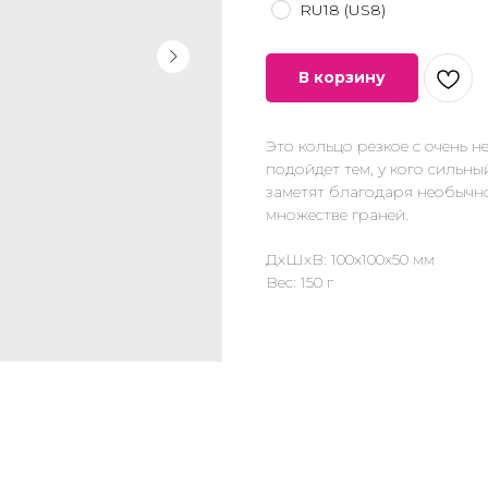
RU18 (US8)
В корзину
Это кольцо резкое с очень
подойдет тем, у кого сильны
заметят благодаря необычно
множестве граней.
ДxШxВ: 100x100x50 мм
Вес: 150 г