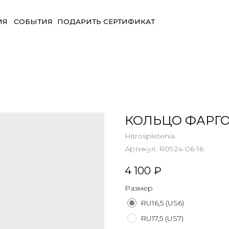
БЫТИЯ
ПОДАРИТЬ СЕРТИФИКАТ
КОЛЬЦО ФАРГ
Hitrospletenia
Артикул:
R0924-06-16
4 100
₽
Размер
RU16,5 (US6)
RU17,5 (US7)