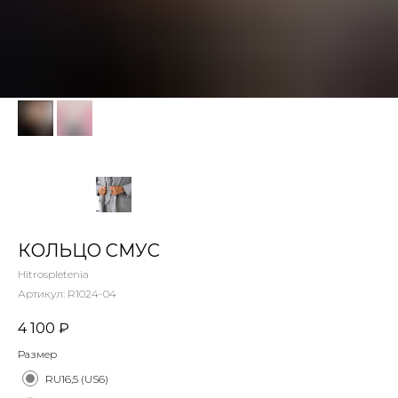
КОЛЬЦО СМУС
Hitrospletenia
Артикул:
R1024-04
4 100
₽
Размер
RU16,5 (US6)