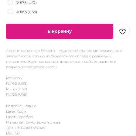
RU17,5 (US7)
RU18,5 (US8)
В корзину
Акцентное кольцо Smooth – модное сочетание минимализма и
элегантности. Кольцо из бижутерного сплава с родиевым
покрытием. Крупное кольцо привлекает к себе внимание и
подчеркивает уверенность.
Размеры:
RU16,5 (US6)
RU17,5 (US7)
RU18,5 (US8)
Изделие: Кольцо
Цвет: Хром
Цвет: Серебро
Материал: Бижутерный сплав
ДxШxВ: 100x100x50 мм
Вес: 150 г