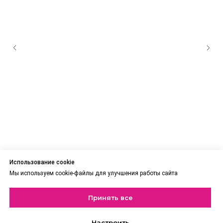
Использование cookie
Мы используем cookie-файлы для улучшения работы сайта
СЕРЬГИ СПАРКЛИ S
С
Ми
Принять все
3 300
₽
3 
Настроить