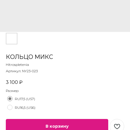
КОЛЬЦО МИКС
Hitrospletenia
Артикул:
NY23-023
3 100
₽
Размер
RU17,5 (US7)
RU16,5 (US6)
В корзину