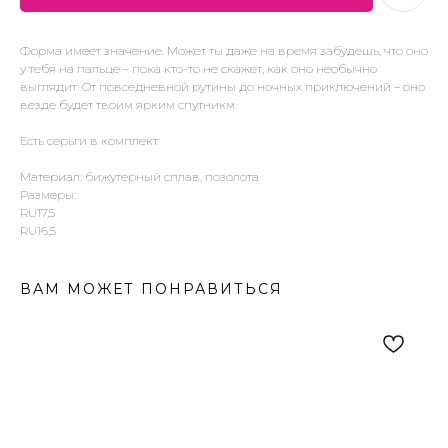
Форма имеет значение. Может ты даже на время забудешь, что оно
у тебя на пальце – пока кто-то не скажет, как оно необычно
выглядит. От повседневной рутины до ночных приключений – оно
везде будет твоим ярким спутникм.
Есть серьги в комплект
Материал: бижутерный сплав, позолота
Размеры:
RU17,5
RU16,5
ВАМ МОЖЕТ ПОНРАВИТЬСЯ