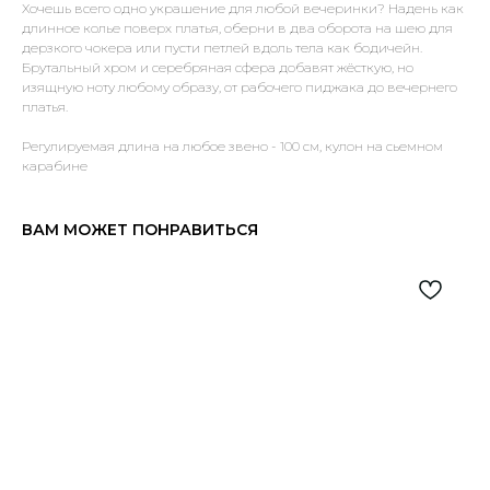
Хочешь всего одно украшение для любой вечеринки? Надень как
длинное колье поверх платья, оберни в два оборота на шею для
дерзкого чокера или пусти петлей вдоль тела как бодичейн.
Брутальный хром и серебряная сфера добавят жёсткую, но
изящную ноту любому образу, от рабочего пиджака до вечернего
платья.
Регулируемая длина на любое звено - 100 см, кулон на сьемном
карабине
ВАМ МОЖЕТ ПОНРАВИТЬСЯ