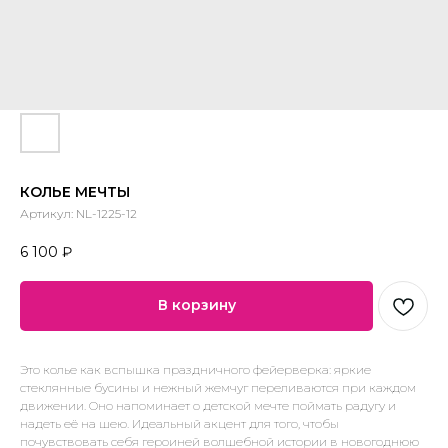
КОЛЬЕ МЕЧТЫ
Артикул:
NL-1225-12
6 100
₽
В корзину
Это колье как вспышка праздничного фейерверка: яркие
стеклянные бусины и нежный жемчуг переливаются при каждом
движении. Оно напоминает о детской мечте поймать радугу и
надеть её на шею. Идеальный акцент для того, чтобы
почувствовать себя героиней волшебной истории в новогоднюю