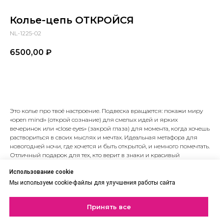
Колье-цепь ОТКРОЙСЯ
NL-1225-02
6500,00
₽
В корзину
Это колье про твоё настроение. Подвеска вращается: покажи миру
«open mind» (открой сознание) для смелых идей и ярких
вечеринок или «close eyes» (закрой глаза) для момента, когда хочешь
раствориться в своих мыслях и мечтах. Идеальная метафора для
новогодней ночи, где хочется и быть открытой, и немного помечтать.
Отличный подарок для тех, кто верит в знаки и красивый
символизм.
Использование cookie
Бижутерный сплав, родирование
Мы используем cookie-файлы для улучшения работы сайта
Принять все
Вам может понравиться