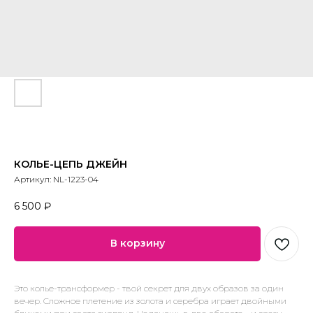
КОЛЬЕ-ЦЕПЬ ДЖЕЙН
Артикул:
NL-1223-04
6 500
₽
В корзину
Это колье-трансформер - твой секрет для двух образов за один
вечер. Сложное плетение из золота и серебра играет двойными