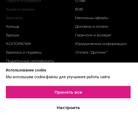
Серьги и подвески
О нас
Колье и чокеры
B2B
Оплачивайте 25% покупки сразу, остальное частями — в течение 6 
Браслеты
Магазины офлайн
Кольца
Доставка и оплата
Броши
Гарантия и возврат
КОЛОРКЛИК
Юридическая информация
Брелоки и подвесы
Оплата "Долями"
Подарочные сертификаты
Использование cookie
КОНТАКТЫ
ПОДПИСАТЬСЯ
Мы используем cookie-файлы для улучшения работы сайта
И ПОЛУЧИТЬ СКИДКУ
И
нстаграм
*
Принять все
Т
елеграм
shop@hitrospletenia.ru
Настроить
Мы будем писать изредка
форма обратной связи
Оплачивайте 25% покупки сразу,
и только по делу. Отправляя,
остальное частями — в течение 6 недель
вы даете
согласие
на обработку своих
персональных данных.